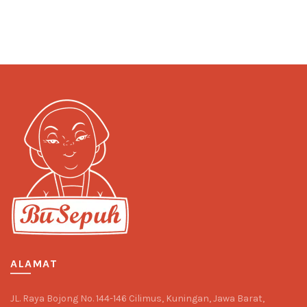
ALAMAT
JL. Raya Bojong No. 144-146 Cilimus, Kuningan, Jawa Barat,