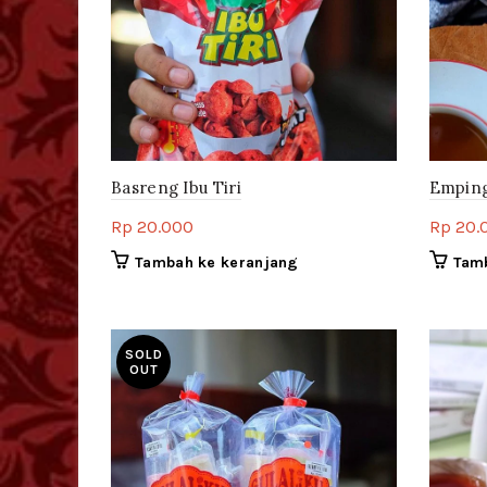
Basreng Ibu Tiri
Emping
Rp
20.000
Rp
20.
Tambah ke keranjang
Tam
SOLD
OUT