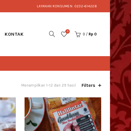
LAYANAN KONSUMEN: 0232-614228
0
KONTAK
0
/
Rp
0
Filters
Menampilkan 1–12 dari 29 hasil