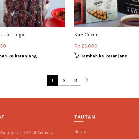
 Ubi Ungu
Kue Cucur
000
Rp
26.000
bah ke keranjang
Tambah ke keranjang
1
2
3
AT
TAUTAN
Home
 Bojong No. 144-146 Cilimus,