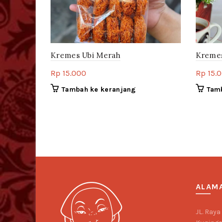
Kremes Ubi Merah
Kremes
Rp
15.000
Rp
15.
Tambah ke keranjang
Tam
ALAM
JL. Raya