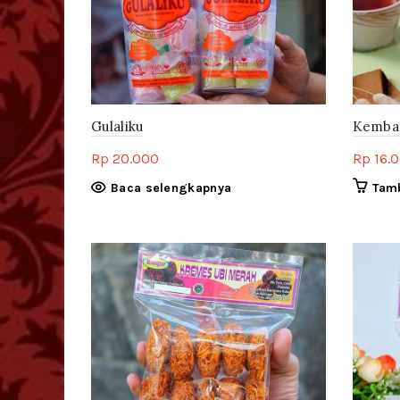
Gulaliku
Kemba
Rp
20.000
Rp
16.
Baca selengkapnya
Tam