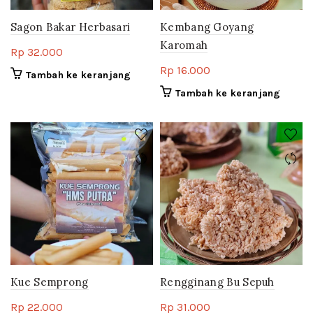
Sagon Bakar Herbasari
Kembang Goyang
Karomah
Rp
32.000
Rp
16.000
Tambah ke keranjang
Tambah ke keranjang
Kue Semprong
Rengginang Bu Sepuh
Rp
22.000
Rp
31.000